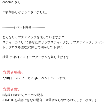
cocomo さん
ご参加ありがとうございました。
-----------イベント内容 -------------
どんなリップスティックを使っていますか？
スティーカミ
QR
にあなたのリップスティック
(
リップスティック、ティン
ト、グロスを含む
)
に関して聞かせて下さい。
抽選で
5
名様にスイーツクーポンを差し上げます。
当選者発表
:
7月8
日
スティーカミ
QR
イベントページにて
当選者数
:
5
名様
LINEにてクーポン配布
(LINE IDを確認できない場合、当選者から除外されてしまいます。)