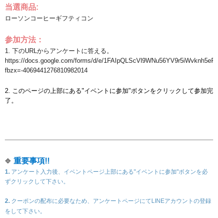
当選商品
:
ローソンコーヒー
ギフティコン
参加方法：
1. 下のURLからアンケートに答える。
https://docs.google.com/forms/d/e/1FAIpQLScVl9WNu56YV9r5iWvknh5eP
fbzx=-4069441276810982014
2. このページの
上部にある"イベントに参加"ボタンをクリックして参加完
了。
重要事項
!!
🔷
1.
アンケート入力
後
、イベントページ上部にある"イベントに参加"ボタンを必
ずクリックして下さい。
2.
クーポン
の配布に必要なため、アンケートページにてLINEアカウントの登録
をして下さい。