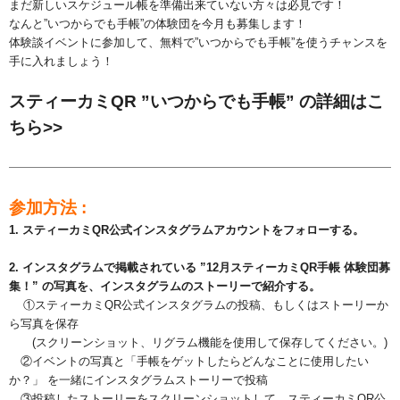
まだ新しいスケジュール帳を準備出来ていない方々は必見です！
なんと”いつからでも手帳”の体験団を今月も募集します！
体験談イベントに参加して、無料で”いつからでも手帳”を使うチャンスを
手に入れましょう！
スティーカミQR ”いつからでも手帳” の詳細はこ
ちら>>
参加方法 :
1. スティーカミQR公式インスタグラムアカウントをフォローする。
2. インスタグラムで掲載されている ”
12月
スティーカミQR手帳 体験団募
集！” の写真を、インスタグラムのストーリーで紹介する。
①スティーカミQR公式インスタグラム
の投稿、もしくはストーリーか
ら写真を保存
(スクリーンショット、リグラム機能を使用して保存してください。)
②イベントの写真と
「
手帳をゲットした
らどんなことに
使用したい
か？」 を一緒にインスタグラムストーリーで投稿
③投稿したストーリーをスクリーンショットして、スティーカミQR公