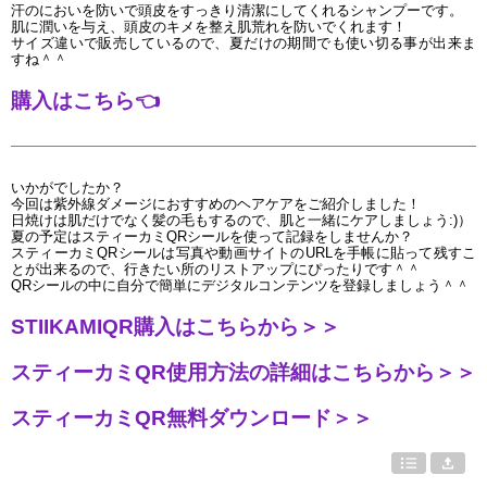
汗のにおいを防いで頭皮をすっきり清潔にしてくれるシャンプーです。
肌に潤いを与え、頭皮のキメを整え肌荒れを防いでくれます！
サイズ違いで販売しているので、夏だけの期間でも使い切る事が出来ま
すね＾＾
購入はこちら
👈
いかがでしたか？
今回は紫外線ダメージにおすすめのヘアケアをご紹介しました！
日焼けは肌だけでなく髪の毛もするので、肌と一緒にケアしましょう:)）
夏の予定はスティーカミQRシールを使って記録をしませんか？
スティーカミQRシールは写真や動画サイトのURLを手帳に貼って残すこ
とが出来るので、行きたい所のリストアップにぴったりです＾＾
QRシールの中に自分で簡単にデジタルコンテンツを登録しましょう＾＾
STIIKAMIQR購入はこちらから＞＞
スティーカミQR使用方法の詳細はこちらから＞＞
スティーカミQR無料ダウンロード＞＞