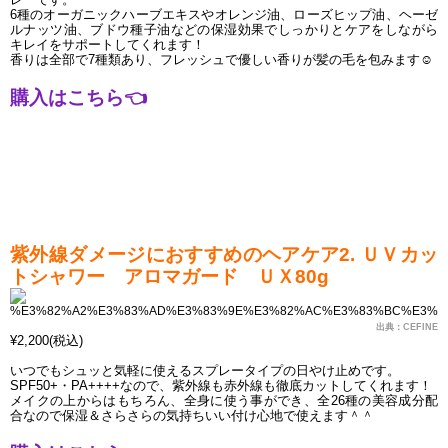
6種のオーガニックハーブエキスやオレンジ油、ローズヒップ油、ヘーゼ
ルナッツ油、ブドウ種子油などの保湿効果でしっかりとケアをしながら
キレイをサポートしてくれます！
香りは全部で7種類あり、フレッシュで優しい香りが髪の毛を包みます
☺
購入はこちら
👈
紫外線ダメージにおすすめのヘアケア2. ＵＶカッ
トシャワー　アロマガード　ＵＸ80g 
出典：CEFINE
¥2,200(税込)
いつでもシュッと気軽に使えるスプレータイプの日やけ止めです。
SPF50+・PA++++なので、紫外線も赤外線も徹底カットしてくれます！
メイクの上から
はもちろん、全身に
使う事ができ、全26種の美容成分配
合なので保湿＆さらさらの気持ちいい付け心地で使えます＾＾