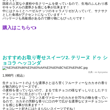
国産の上質な小麦粉や生クリームを使っているので、生地のふんわり感
やキャラメルの濃厚さを感じる事が出来ます！
中にはクルミとヘーゼルナッツのキャラメリゼが入っていて、サクサク
とした食感がアクセントになっています＾＾
パッケージも高級感があるので贈り物にもぴったりです！
購入はこちら
👈
おすすめお取り寄せスイーツ2. テリーヌ ドゥ シ
ョコラ ヘッコンダ
出典：es kyoyama
1,998円（税込）
生チョコレートのような濃厚さとほろ苦くフルーティーなカカオの香り
が魅力的なテリーヌです。
小麦粉を使っていないので、まるで生チョコの様なずっしりとしたテリ
ーヌショコラに仕上がっています！
チョコレートは、フランス産ヴァローナのカカオ分70％の物を使ってい
るので、カカオの芳醇な香りに口の中で広がる濃厚なビターチョコレー
トを感じる事が出来ます＾＾
チョコレート好きにはたまらないスイーツですね！