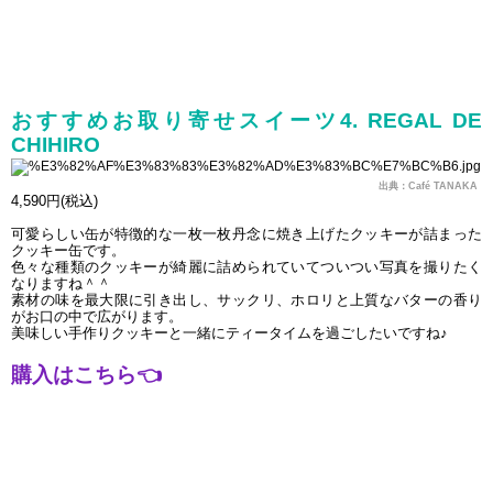
おすすめお取り寄せスイーツ4. REGAL DE 
CHIHIRO
出典：Café TANAKA
4,590円(税込)
可愛らしい缶が特徴的な一枚一枚丹念に焼き上げたクッキーが詰まった
クッキー缶です。
色々な種類のクッキーが綺麗に詰められていてついつい写真を撮りたく
なりますね＾＾
素材の味を最大限に引き出し、サックリ、ホロリと上質なバターの香り
がお口の中で広がります。
美味しい手作りクッキーと一緒にティータイムを過ごしたいですね♪
購入はこちら
👈