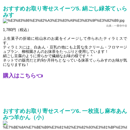
おすすめお取り寄せスイーツ5. 絹ごし緑茶てぃら
みす
出典：一乗寺中谷
1,780円（税込）
上生菓子の折箱に枯山水のお庭をイメージして作られたティラミスで
す。
ティラミスには、白あん・豆乳の他にも上質な生クリーム・フロマージ
ュブラン、柳桜園さんのお抹茶をたっぷりと使用しています！
絹ごし豆腐のように滑らかで繊細なお味の様です＾＾
ネットでの販売だと約9か月待ちとなっている抹茶てぃらみすのお味が気
になりますね！
購入はこちら
👈
おすすめお取り寄せスイーツ6. 一枚流し麻布あん
みつ羊かん（小）