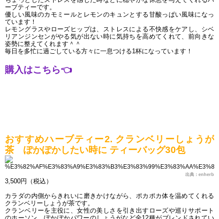
ーブティーです。
優しい風味のカモミールとレモンのキュンとする甘酸っぱい風味になっ
ています！
レモングラスやローズヒップは、ストレスによる不快感をケアし、シベ
リアンジンセンがやる気が出ない時に気持ちを高めてくれて、前向きな
姿勢に整えてくれます＾＾
毎日を多忙に過ごしている方々に一息つける1杯になっています！
購入はこちら
👈
おすすめハーブティー2. クランベリーしょうが
茶　ぽかぽかしたい時に ティーバッグ30包
出典：enherb
3,500円（税込）
カラダの内側からきれいに磨きかけながら、ポカポカ体を温めてくれる
クランベリーしょうが茶です。
クランベリーを主役に、女性の美しさを引き出すローズや巡りサポート
のホーソン、ぽかぽかパワーのしょうがなど全12種がブレンドされてい