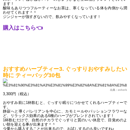
ます！
酸味もありつつフルーティーなお茶は、寒くなっている体を内側から潤
わせてくれます＾＾
ジンジャーが強すぎないので、飲みやすくなっています！
購入はこちら
👈
おすすめハーブティー3. ぐっすりおやすみしたい
時に ティーバッグ30包
出典：enherb
3,300円（税込）
おやすみ前に1杯飲むと、ぐっすり眠りにつかせてくれるハーブティーで
す。
静寂へと導くバレリアンを中心に、カモミールやパッションフラワーな
ど、リラックス効果のある6種のハーブがブレンドされています！
1杯飲むだけで、自然のチカラでぐっすりと質のいい休息で、目覚めのよ
い朝を迎える事が出来ます＾＾
少量から購入することが出来るので、お試しするのも良いですね♪