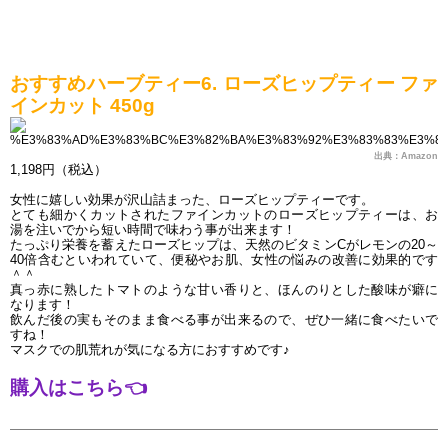
おすすめハーブティー6. ローズヒップティー ファ
インカット 450g
出典：Amazon
1,198円（税込）
女性に嬉しい効果が沢山詰まった、ローズヒップティーです。
とても細かくカットされたファインカットのローズヒップティーは、お
湯を注いでから短い時間で味わう事が出来ます！
たっぷり栄養を蓄えたローズヒップは、天然のビタミンCがレモンの20～
40倍含むといわれていて、便秘やお肌、女性の悩みの改善に効果的です
＾＾
真っ赤に熟したトマトのような甘い香りと、ほんのりとした酸味が癖に
なります！
飲んだ後の実もそのまま食べる事が出来るので、ぜひ一緒に食べたいで
すね！
マスクでの肌荒れが気になる方におすすめです♪
購入はこちら
👈