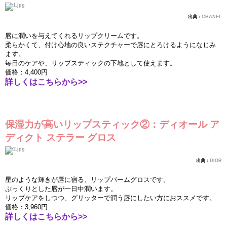
出典：
CHANEL
唇に潤いを
与
えてくれるリップクリ
ー
ムです。
柔らかくて、付け心地の良いステクチャ
ー
で唇にとろけるようになじみ
ます。
毎
日のケアや、リップスティックの下地として使えます。
価
格：
4,400
円
詳しくはこちらから
>>
保
湿
力が高いリップスティック②：ディオ
ー
ル
ア
ディクト
ステラ
ー
グロス
出典：
DIOR
星のような輝きが唇に宿る、リップバ
ー
ムグロスです。
ぷっくりとした唇が一日中潤います。
リップケアをしつつ、グリッタ
ー
で潤う唇にしたい方におススメです。
価
格：
3,960
円
詳しくはこちらから
>>