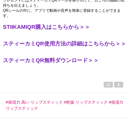
プレゼントにはスティ
ー
カミ
QR
シ
ー
ルを張り付けて、日ごろの感謝の
気
持ちを
伝
えましょう。
QR
シ
ー
ルの中に、アプリで動
画
や音
声
を簡
単
に登
録
することができま
す
。
STIIKAMIQR
購入はこちらから＞＞
スティーカミ
QR
使用方法の詳細はこちらから＞＞
スティーカミ
QR
無料ダウンロード＞＞
#保湿力 高い リップスティック #乾燥 リップスティック #保湿力
リップスティック