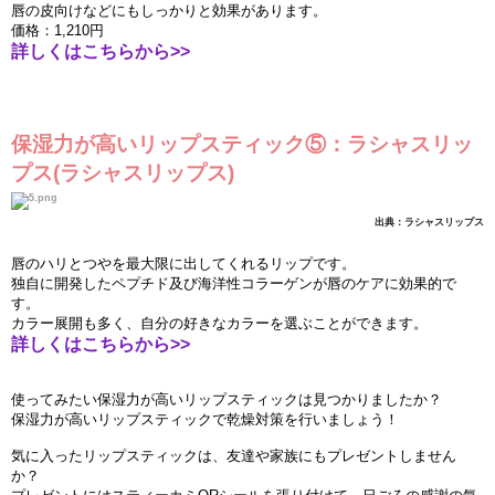
唇の皮向けなどにもしっかりと
効
果があります。
価
格：
1,210
円
詳しくはこちらから
>>
保
湿
力が高いリップスティック⑤：ラシャスリッ
プス
(
ラシャスリップス
)
出典：ラシャスリップス
唇のハリとつやを最大限に出してくれるリップです。
独
自に開
発
したペプチド及び海洋性コラ
ー
ゲンが唇のケアに
効
果的で
す。
カラ
ー
展開も多く、自分の好きなカラ
ー
を選ぶことができます。
詳しくはこちらから
>>
使ってみたい保
湿
力が高いリップスティックは見つかりましたか？
保
湿
力が高いリップスティックで乾燥
対
策を行いましょう！
気
に入ったリップスティックは、友達や家族にもプレゼントしません
か？