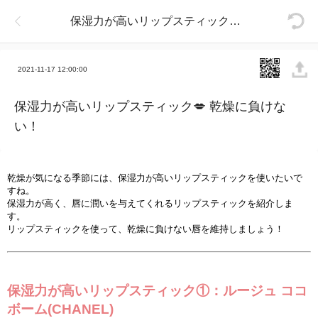
保湿力が高いリップスティック💋 乾燥に負けない！
2021-11-17 12:00:00
保湿力が高いリップスティック💋 乾燥に負けな
い！
乾燥が
気
になる季節には、保
湿
力が高いリップスティックを使いたいで
すね。
保
湿
力が高く、唇に潤いを
与
えてくれるリップスティックを紹介しま
す。
リップスティックを使って、乾燥に負けない唇を維持しましょう！
保
湿
力が高いリップスティック①：ル
ー
ジュ
ココ
ボ
ー
ム
(CHANEL)