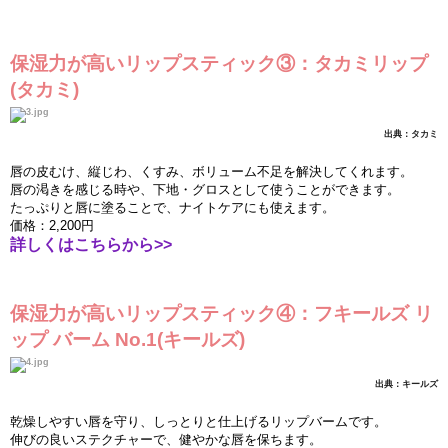
保
湿
力が高いリップスティック③：タカミリップ
(
タカミ
)
出典：タカミ
唇の皮むけ、
縦
じわ、くすみ、ボリュ
ー
ム不足を解決してくれます。
唇の
渇
きを感じる時や、下地
・
グロスとして使うことができます。
たっぷりと唇に塗ることで、ナイトケアにも使えます。
価
格：
2,200
円
詳しくはこちらから
>>
保
湿
力が高いリップスティック④：フキ
ー
ルズ
リ
ップ
バ
ー
ム
No.1(
キ
ー
ルズ
)
出典：キ
ー
ルズ
乾燥しやすい唇を守り、しっとりと仕上げるリップバ
ー
ムです。
伸びの良いステクチャ
ー
で、健やかな唇を保ちます。