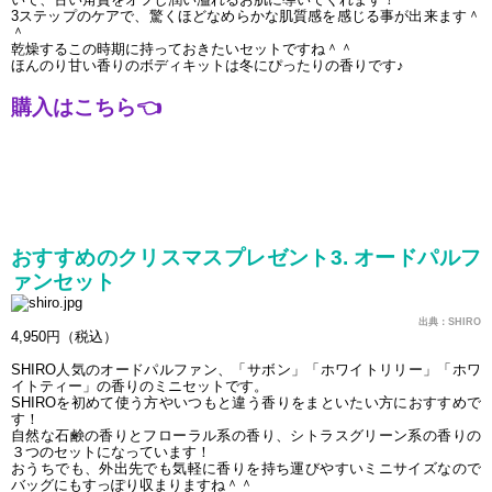
3ステップのケアで、驚くほどなめらかな肌質感を感じる事が出来ます＾
＾
乾燥するこの時期に持っておきたいセットですね＾＾
ほんのり甘い香りのボディキットは冬にぴったりの香りです♪
購入はこちら
👈
おすすめのクリスマスプレゼント3. オードパルフ
ァンセット
出典：SHIRO
4,950円（税込）
SHIRO人気のオードパルファン、「サボン」「ホワイトリリー」「ホワ
イトティー」の香りのミニセットです。
SHIROを初めて使う方やいつもと違う香りをまといたい方におすすめで
す！
自然な石鹸の香りとフローラル系の香り、シトラスグリーン系の香りの
３つのセットになっています！
おうちでも、外出先でも気軽に香りを持ち運びやすいミニサイズなので
バッグにもすっぽり収まりますね＾＾