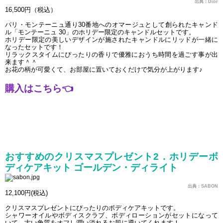
出典：Dior
16,500円（税込）
パリ・モンテーニュ通り30番地へのオマージュとして創られたキャンド
ル「モンテーニュ 30」のホリデー限定のキャンドルセットです。
ホリデー限定の美しいデザインが施されたキャンドルにリッドが一緒に
なったセットです！
リラックスタイムにぴったりの香りで優雅におうち時間を過ごす事が出
来ます＾＾
お花の柄が可愛くて、お部屋に置いておくだけで気分が上がります♪
購入はこちら
👈
おすすめのクリスマスプレゼント2．ホリデーボ
ディケアキット ゴールデン・ディライト
出典：SABON
12,100円(税込)
クリスマスプレゼントにぴったりのボディケアキットです。
シャワーオイルやボディスクラブ、ボディローションがセットになって
いて、古い角質をオフし潤い溢れるお肌に導いてくれます！