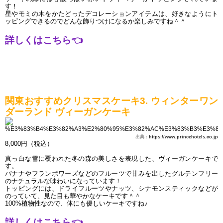
す！
星やモミの木をかたどったデコレーションアイテムは、好きなようにト
ッピングできるのでどんな飾りつけになるか楽しみですね＾＾
詳しくはこちら
👈
関東おすすめクリスマスケーキ3. ウィンターワン
ダーランド ヴィーガンケーキ
出典：
https://www.princehotels.co.jp
8,000円（税込）
真っ白な雪に覆われた冬の森の美しさを表現した、ヴィーガンケーキで
す。
バナナやフランボワーズなどのフルーツで甘みを出したグルテンフリー
のナチュラルな味わいになっています！
トッピングには、ドライフルーツやナッツ、シナモンスティックなどが
のっていて、見た目も華やかなケーキです＾＾
100%植物性なので、体にも優しいケーキですね♪
詳しくはこちら
👈