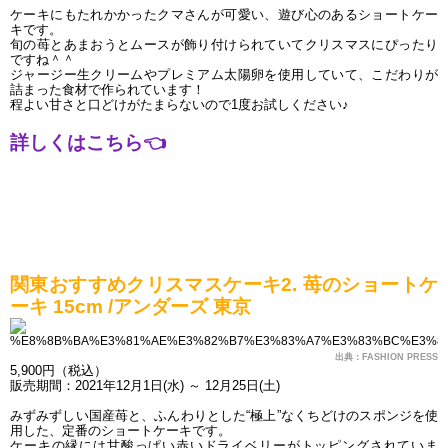
ケーキにもたれかかったクマさんが可愛い、遊び心のあるショートケー
キです。
旬の苺とあまおうとムースが飾り付けられていてクリスマスにぴったり
ですね＾＾
ジャージー生クリームやプレミアム太陽卵を使用していて、こだわりが
詰まった食材で作られています！
程よい甘さと口どけがたまらないので1度お試しください♪
詳しくはこちら
👈
関東おすすめクリスマスケーキ2. 苺のショートケ
ーキ 15cm /アンダーズ 東京
出典：FASHION PRESS
5,900円（税込）
販売期間：2021年12月1日(水) ～ 12月25日(土)
みずみずしい国産苺と、ふんわりとした“極上”なくちどけのスポンジを使
用した、定番のショートケーキです。
ケーキの縁には甘酸っぱい赤いドライベリーがトッピングされていま