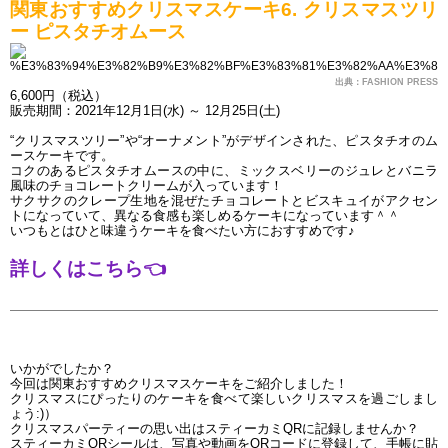
関東おすすめクリスマスケーキ6. クリスマスツリ
ー ピスタチオムース
出典：FASHION PRESS
6,600円（税込）
販売期間：2021年12月1日(水) ～ 12月25日(土)
“クリスマスツリー”や“オーナメント”がデザインされた、ピスタチオのム
ースケーキです。
コクのあるピスタチオムースの中に、ミックスベリーのジュレとバニラ
風味のチョコレートクリームが入っています！
サクサクのクレープ生地を混ぜたチョコレートとビスキュイがアクセン
トになっていて、異なる食感も楽しめるケーキになっています＾＾
いつもとはひと味違うケーキを食べたい方におすすめです♪
詳しくはこちら
👈
いかがでしたか？
今回は関東おすすめクリスマスケーキをご紹介しました！
クリスマスにぴったりのケーキを食べて楽しいクリスマスを過ごしまし
ょう:)）
クリスマスパーティーの思い出はスティーカミQRに記録しませんか？
スティーカミQRシールは、写真や動画をQRコードに登録して、手帳に貼