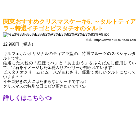
関東おすすめクリスマスケーキ5. ～タルトティア
ラ～特選イチゴとピスタチオのタルト
出典：
https://www.quil-fait-bon.com
12,960円（税込）
キルフェボンオリジナルのティアラ型の、特選フルーツのスペシャルタ
ルトです。
厳選した大粒の「紅ほっぺ」と「あまおう」をふんだんに使用してい
て、宝石をイメージした金粉入りのゼリーが飾られています！
ピスタチオクリームとムースが合わさり、優雅で美しいタルトになって
います＾＾
イチゴ好きの人にはたまらないケーキですね！
クリスマスの特別な日にぜひ頂きたいですね♪
詳しくはこちら
👈