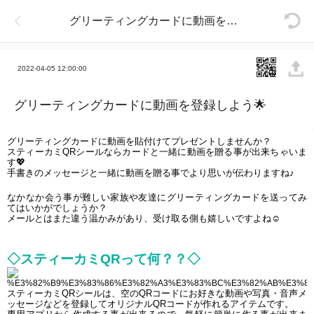
グリーティングカードに動画を登録しよう🌟
2022-04-05 12:00:00
グリーティングカードに動画を登録しよう🌟
グリーティングカードに動画を貼付けてプレゼントしませんか？
スティーカミQRシールならカードと一緒に動画を贈る事が出来ちゃいま
す
💖
手書きのメッセージと一緒に動画を贈る事でより思いが伝わりますね♪
なかなか会う事が難しい家族や友達にグリーティングカードを送ってみ
てはいかがでしょうか？
メールとはまた違う温かみがあり、受け取る側も嬉しいですよね
☺
◇
スティーカミQRって何？？◇
スティーカミQRシールは、空のQRコードにお好きな動画や写真・音声メ
ッセージなどを登録してオリジナルQRコードが作れるアイテムです。