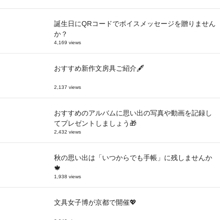
誕生日にQRコードでボイスメッセージを贈りません
か？
4,169 views
おすすめ新作文房具ご紹介🖋
2,137 views
おすすめのアルバムに思い出の写真や動画を記録し
てプレゼントしましょう🎁
2,432 views
秋の思い出は「いつからでも手帳」に残しませんか
🍁
1,938 views
文具女子博が京都で開催💖