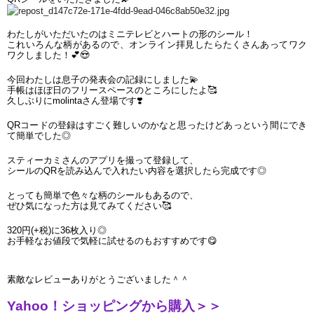
わたしがいただいたのはミニテレビとハートの形のシール！
これいろんな柄があるので、オンライン拝見したらたくさんあってワク
ワクしました！
💕😍
今回わたしは息子の発表会の記録にしました
💫
手帳はほぼ日のフリースペースのところにしたよ
🥰
久しぶりにmolintaさん登場です
❣
QRコードの登録はすごく難しいのかなと思ったけどあっという間にでき
て簡単でした◎
スティーカミさんのアプリを撮って登録して、
シールのQRを読み込んで入れたい内容を選択したら完成です◎
とっても簡単で色々な柄のシールもあるので、
ぜひ気になった方は見てみてください
🥰
320円(+税)に36枚入り◎
お手軽なお値段で気軽に試せるのもおすすめです
😋
素敵なレビューありがとうございました＾＾
Yahoo！ショッピングから購入＞＞