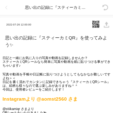
思い出の記録に『スティーカミQR』を使ってみよう✨
2022-07-26 12:00:00
思い出の記録に『スティーカミQR』を使ってみよ
う✨
日記と一緒にお気に入りの写真や動画を記録しませんか？
スティーカミQRシールなら簡単に写真や動画を紙に貼りつける事ができ
ちゃいます♪
写真や動画を手帳や日記帳に貼りつけようとしてもなかなか難しいです
よね＞＜
日記を書く流れでカンタンに記録できちゃう『スティーカミQRシール』
は、絵柄も様々なので選ぶ楽しみがありますね＾＾
今回は、使用者レビューをご紹介します！
Instagramより @aomst2560 さま
@stiikamiqr さまより
QRシールをいただきました
💫