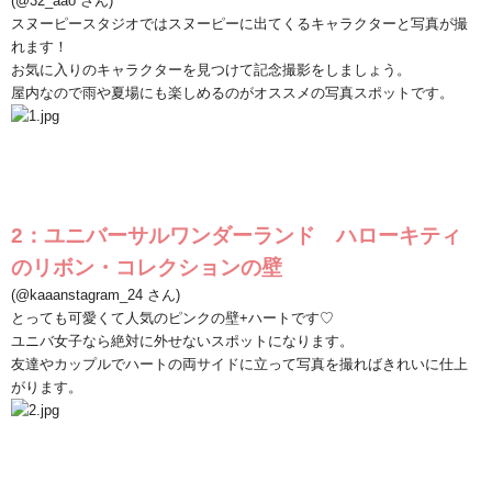
(@32_aao
さん
)
スヌーピースタジオではスヌーピーに出てくるキャラクターと写真が撮
れます！
お気に入りのキャラクターを見つけて記念撮影をしましょう。
屋内なので雨や夏場にも楽しめるのがオススメの写真スポットです。
2
：ユニバーサルワンダーランド ハローキティ
のリボン・コレクションの壁
(@kaaanstagram_24
さん
)
とっても可愛くて人気のピンクの壁
+
ハートです♡
ユニバ女子なら絶対に外せないスポットになります。
友達やカップルでハートの両サイドに立って写真を撮ればきれいに仕上
がります。