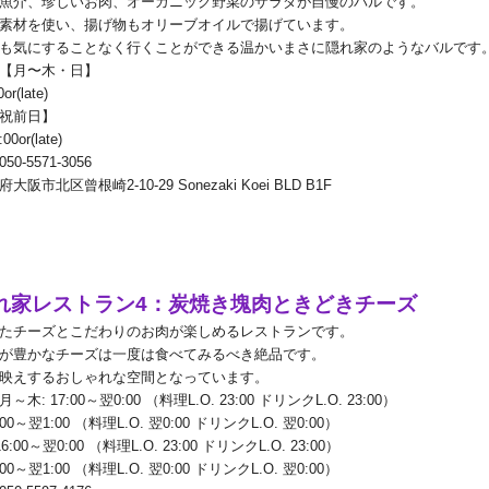
魚介、珍しいお肉、オーガニック野菜のサラダが自慢のバルです。
素材を使い、揚げ物もオリーブオイルで揚げています。
も気にすることなく行くことができる温かいまさに隠れ家のようなバルです
【月〜木・日】
0or(late)
祝前日】
:00or(late)
050-5571-3056
府大阪市北区曾根崎
2-10-29 Sonezaki Koei BLD B1F
れ家レストラン
4
：炭焼き塊肉ときどきチーズ
たチーズとこだわりのお肉が楽しめるレストランです。
が豊かなチーズは一度は食べてみるべき絶品です。
映えするおしゃれな空間となっています。
月～木
: 17:00
～翌
0:00
（料理
L.O. 23:00
ドリンク
L.O. 23:00
）
:00
～翌
1:00
（料理
L.O.
翌
0:00
ドリンク
L.O.
翌
0:00
）
16:00
～翌
0:00
（料理
L.O. 23:00
ドリンク
L.O. 23:00
）
:00
～翌
1:00
（料理
L.O.
翌
0:00
ドリンク
L.O.
翌
0:00
）