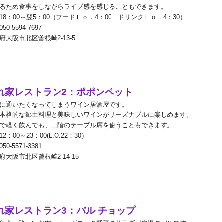
るため食事をしながらライブ感を感じることもできます。
18
：
00
～翌
5
：
00
（フードＬｏ．
4
：
00
ドリンクＬｏ．
4
：
30
）
050-5594-7697
府大阪市北区曽根崎
2-13-5
れ家レストラン
2
：ポポンペット
に通いたくなってしまうワイン居酒屋です。
本格的な郷土料理と美味しいワインがリーズナブルに楽しめます。
で軽く飲んでも、二階のテーブル席を使うこともできます。
12
：
00
～
23
：
00(L.O.22
：
30
）
050-5571-3381
府大阪市北区曾根崎
2-14-15
れ家レストラン
3
：バル
チョップ