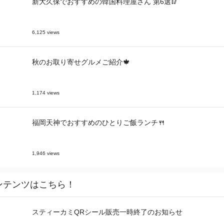
新大久保でおすすめの韓国料理屋さん 第6選🥢
6,125 views
秋のお取り寄せグルメご紹介🍁
1,174 views
福岡天神でおすすめのひとりご飯ランチ🍴
1,946 views
ンテンツはこちら！
スティーカミQRシール販売一時終了のお知らせ