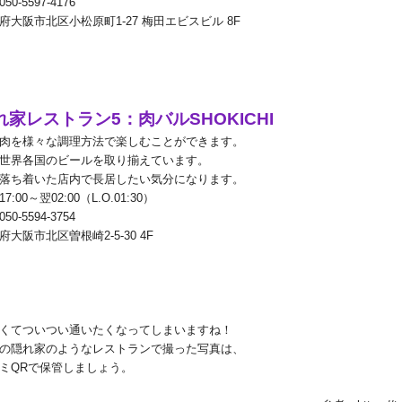
050-5597-4176
府大阪市北区小松原町
1-27
梅田エビスビル
8F
れ家レストラン
5
：肉バル
SHOKICHI
肉を様々な調理方法で楽しむことができます。
世界各国のビールを取り揃えています。
落ち着いた店内で長居したい気分になります。
17:00
～翌
02:00
（
L.O.01:30
）
050-5594-3754
府大阪市北区曽根崎
2-5-30 4F
くてついつい通いたくなってしまいますね！
の隠れ家のようなレストランで撮った写真は、
ミ
QR
で保管しましょう。