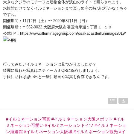
大きなクジラのモチーフと建物全体が沢山のライトで照らされます。
水族館だけでなくイルミネーションまで楽しめ今の時期に行かなくちゃ
ですね。
開催期間：
11
月
2
日（土）〜
2020
年
3
月
1
日（日）
開催場所：〒
552-0022
大阪府大阪市港区海岸通１丁目１
−
１０
公式
HP
：
https://www.illuminagegroup.com/osakacastleilluminage2019/
行ってみたいイルミネーションは見つかりましたか？
綺麗に撮れた写真はスティーカミ
QR
に保存しましょう。
手帳に貼れば思い出と一緒に動画や写真も保存できるんです。
#イルミネーション写真 #イルミネーション大阪スポット #イル
ミネーション可愛い #イルミネーションドイツ #イルミネーショ
ン海遊館 #イルミネーション大阪城 #イルミネーション観光 #イ