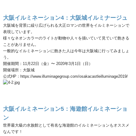
大阪イルミネーション
4
：大阪城イルミナージュ
大阪城を背景に繰り広げられる大正ロマンの世界をイルミネーションで
表現しています。
様々なネオンカラーのライトが動物や人々を描いていて見ていて飽きる
ことがありません。
一般的なイルミネーションに飽きた人は今年は大阪城に行ってみましょ
う。
開催期間：
11
月
22
日（金）〜
2020
年
3
月
1
日（日）
開催場所：大阪城
公式
HP
：
https://www.illuminagegroup.com/osakacastleilluminage2019/
大阪イルミネーション
5
：海遊館イルミネーショ
ン
世界最大級の水族館として有名な海遊館のイルミネーションもオススメ
なんです！