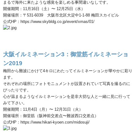
まるで海外に来たような感覚を楽しめる事間違いなしです。
開催期間：
11
月
16
日（土）〜
12
月
25
日（水）
開催場所：〒
531-6039
大阪市北区大淀中
1-1-88
梅田スカイビル
公式
HP
：
https://www.skybldg.co.jp/event/xmas/01/
大阪イルミネーション
3
：御堂筋イルミネーショ
ン
2019
梅田から難波にかけて
4
キロにわたってイルミネーションが華やかに彩り
ます。
それぞれの場所にフォトモニュメントが設置されていて写真を撮るのに
ぴったりです。
心が温まるようなイルミネーションを是非大切な人と一緒に見に行って
みて下さい。
開催期間：
11
月
4
日（月）〜
12
月
31
日（火）
開催場所：御堂筋（阪神前交差点〜難波西口交差点）
公式
HP
：
https://www.hikari-kyoen.com/midosuji/