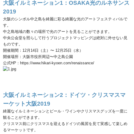
大阪イルミネーション
1
：
OSAKA
光のルネサンス
2019
大阪のシンボル中之島を綺麗に彩る綺麗な光のアートフェスティバルで
す。
中之島地域の数々の場所で光のアートを見ることができます。
中央公会堂を照らして行うプロジェクトマッピングは絶対に外せない見
ものです。
開催期間：
12
月
14
日（土）〜
12
月
25
日（水）
開催場所：大阪市役所周辺〜中之島公園
公式
HP
：
https://www.hikari-kyoen.com/renaissance/
大阪イルミネーション
2
：ドイツ・クリスマスマ
ーケット大阪
2019
綺麗なイルミネーションとビール・ワインやクリスマスグッズを一度に
観ることができます。
クリスマス前にクリスマスを迎えるドイツの風習を見て実感して楽しめ
るマーケットです。