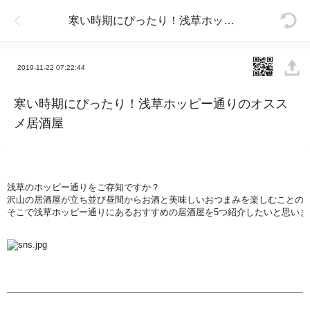
寒い時期にぴったり！浅草ホッピー通りのオススメ居酒屋
2019-11-22 07:22:44
寒い時期にぴったり！浅草ホッピー通りのオスス
メ居酒屋
浅
草のホッピ
ー
通りをご存知ですか？
沢
山の居酒屋が立ち並び
昼
間からお酒と美味しいおつまみを
楽
しむことの
そこで
浅
草ホッピ
ー
通りにあるおすすめの居酒屋を
5
つ紹介したいと思いま