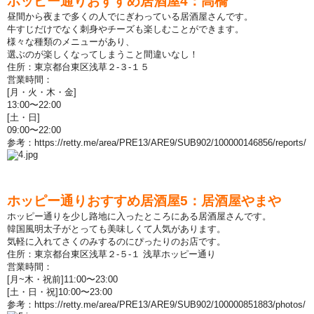
ホッピ
ー
通りおすすめ居酒屋
4
：高橋
昼
間から夜まで多くの人でにぎわっている居酒屋さんです。
牛すじだけでなく刺身やチ
ー
ズも
楽
しむことができます。
様
々
な種類のメニュ
ー
があり、
選ぶのが
楽
しくなってしまうこと間違いなし！
住所：東京都台東
区浅
草２-３-１５
営
業時間：
[
月
・
火
・
木
・
金
]
13:00
〜
22:00
[土
・
日]
09:00
〜
22:00
参
考：
https://retty.me/area/PRE13/ARE9/SUB902/100000146856/reports/
ホッピ
ー
通りおすすめ居酒屋
5
：居酒屋やまや
ホッピ
ー
通りを少し路地に入ったところにある居酒屋さんです。
韓
国
風明太子がとっても美味しくて人
気
があります。
気軽
に入れてさくのみするのにぴったりのお店です。
住所：東京都台東
区浅
草２
-
５
-
１
浅
草ホッピ
ー
通り
営
業時間：
[
月
~
木
・
祝前
]11:00
〜
23:00
[土
・
日
・
祝]10:00
〜
23:00
参
考：
https://retty.me/area/PRE13/ARE9/SUB902/100000851883/photos/