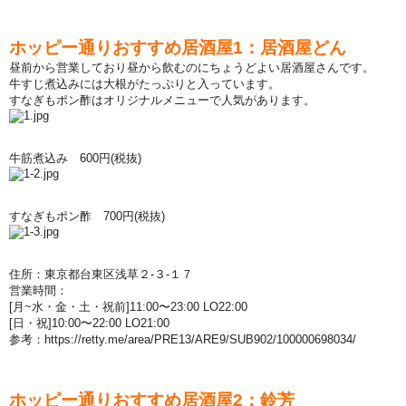
ホッピ
ー
通りおすすめ居酒屋
1
：居酒屋どん
昼
前から
営
業しており
昼
から
飲
むのにちょうどよい居酒屋さんです。
牛すじ煮
込
みには大根がたっぷりと入っています。
すなぎもポン酢はオリジナルメニュ
ー
で人
気
があります。
牛筋煮
込
み
600
円
(
税抜
)
すなぎもポン酢
700
円
(
税抜
)
住所：東京都台東
区浅
草２-３-１７
営
業時間：
[
月
~
水
・
金
・
土
・
祝前
]11:00
〜
23:00 LO22:00
[
日
・
祝
]10:00
〜
22:00 LO21:00
参
考：
https://retty.me/area/PRE13/ARE9/SUB902/100000698034/
ホッピ
ー
通りおすすめ居酒屋
2
：鈴芳