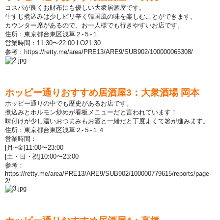
コスパが良くお財布にも優しい大衆居酒屋です。
牛すじ煮
込
みは少しピリ辛く韓
国
風の味を
楽
しむことができます。
カウンタ
ー
席があるので、お一人
様
でも行きやすいお店です。
住所：東京都台東
区浅
草２-５-１
営
業時間：11:30
〜
22:00 LO21:30
参
考：
https://retty.me/area/PRE13/ARE9/SUB902/100000065308/
ホッピ
ー
通りおすすめ居酒屋
3
：大衆酒場 岡本
ホッピ
ー
通りの中でも
歴
史があるお店です。
煮
込
みとホルモン炒めが看板メニュ
ー
だと言われています！
味付けが少し濃いおつまみもお酒と一
緒
だと丁度よくて箸が進みます。
住所：東京都台東
区浅
草２-５-１４
営
業時間：
[
月
~
金
]11:00
〜
23:00
[
土
・
日
・
祝
]10:00
〜
23:00
参
考：
https://retty.me/area/PRE13/ARE9/SUB902/100000779615/reports/page-
2/