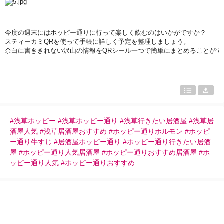
今度の週末にはホッピ
ー
通りに行って
楽
しく
飲
むのはいかがですか？
スティ
ー
カミ
QR
を使って手帳に詳しく予定を整理しましょう。
余白に書ききれない
沢
山の情報を
QR
シ
ー
ル一つで簡
単
にまとめることがで
#浅草ホッピー #浅草ホッピー通り #浅草行きたい居酒屋 #浅草居
酒屋人気 #浅草居酒屋おすすめ #ホッピー通りホルモン #ホッピ
ー通り牛すじ #居酒屋ホッピー通り #ホッピー通り行きたい居酒
屋 #ホッピー通り人気居酒屋 #ホッピー通りおすすめ居酒屋 #ホ
ッピー通り人気 #ホッピー通りおすすめ