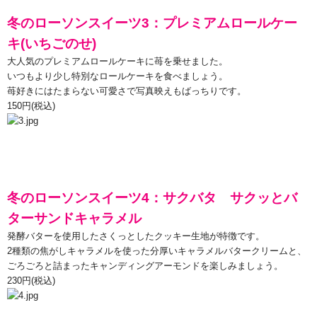
冬のローソンスイーツ
3
：プレミアムロールケー
キ
(
いちごのせ
)
大人気のプレミアムロールケーキに苺を乗せました。
いつもより少し特別なロールケーキを食べましょう。
苺好きにはたまらない可愛さで写真映えもばっちりです。
150
円
(
税込
)
冬のローソンスイーツ4
：
サクバタ サクッとバ
ターサンドキャラメル
発酵バターを使用したさくっとしたクッキー生地が特徴です。
2
種類の焦がしキャラメルを使った分厚いキャラメルバタークリームと、
ごろごろと詰まったキャンディングアーモンドを楽しみましょう。
230
円
(
税込
)