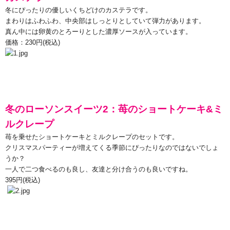
冬にぴったりの優しいくちどけのカステラです。
まわりはふわふわ、中央部はしっとりとしていて弾力があります。
真ん中には卵黄のとろーりとした濃厚ソースが入っています。
価格：
230
円
(
税込
)
冬のローソンスイーツ
2
：苺のショートケーキ
&
ミ
ルクレープ
苺を乗せたショートケーキとミルクレープのセットです。
クリスマスパーティーが増えてくる季節にぴったりなのではないでしょ
うか？
一人で二つ食べるのも良し、友達と分け合うのも良いですね。
395
円
(
税込
)