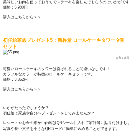
美味しいお肉を使っておうちでステ
ー
キを
楽
しんでもらうのはいかがです
価
格：5,980円
購入はこちらから＞＞
初任給家族プレゼント
5
：新杵堂 ロ
ー
ルケ
ー
キタワ
ー
9
個
セット
出典：楽天
可愛いロ
ー
ルケ
ー
キのタワ
ー
は喜ばれること間違いなしです！
カラフルなカラ
ー
が特
徴
のロ
ー
ルケ
ー
キセットです。
価
格：3,852円
購入はこちらから＞＞
いかがだったでしょうか？
初任給で家族や自分へプレゼントをしてみませんか？
レシ
ー
トやお金の細かい
内
容は
QR
シ
ー
ルに入れて家計簿に貼り付けましょ
写真
や長い文章を小さな
QR
コ
ー
ドに簡
単
に
込
めることができます。