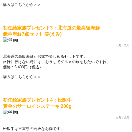
購入はこちらから＞＞
初任給家族プレゼント
3
：北海道の最高級海鮮
豪華海鮮
7
点セット 笑
(
えみ
)
出典：楽天
北海道の高級海鮮がお家で
楽
しめるセットです。
旅行に行けない時には、おうちでグルメの旅をしたいですね。
価
格：5,400円（
税込
）
購入はこちらから＞＞
初任給家族プレゼント
4
：松阪牛
黄
金のサ
ー
ロインステ
ー
キ
200g
出典：楽天
松坂牛は三重県の高級なお肉です。