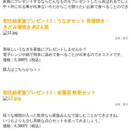
家族にプレゼントするならどんなものをプレゼントしたら喜ばれるでしょ
中
々
外に出る事が出
来
ない今だからこそ贈りたいお家で食べることのでき
初任給家族プレゼント
1
：うなぎセット 長蒲
焼
き
・
きざみ蒲
焼
き 約
2
人前
出典：楽天
美味しいうなぎを家族にプレゼントしませんか？
電子レンジや鍋で簡
単
に
温
めて食べることが出
来
るのでオススメです。
価
格：5,398円（
税込
）
購入はこちらから＞＞
初任給家族プレゼント
2
：金蓮花
飲
茶セット
出典：楽天
様
々
な種類が入った
飲
茶なら家族みんなで
楽
しむことができますね。
いつもよりも少し高級な点心セットを送ってみましょう。
価
格：4,380円（
税込
）