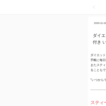
2020-11-1
ダイエ
付き 
ダイエット
手帳に毎日
またスティ
ることもで
"いつから
スティ