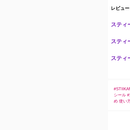
レビュー
スティ
スティ
スティ
#STII
シール 
め 使い