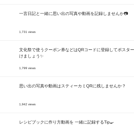
一言日記と一緒に思い出の写真や動画を記録しませんか📷
1,731 views
文化祭で使うクーポン券などはQRコードに登録してポスタ
けましょう✨
1,799 views
思い出の写真や動画はスティーカミQRに残しませんか？
1,942 views
レシピブックに作り方動画を 一緒に記録するTip🍳