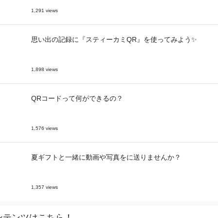
1,291 views
思い出の記録に『スティーカミQR』を使ってみよう✨
1,898 views
QRコードって何ができるの？
1,576 views
夏ギフトと一緒に動画や写真をに送りませんか？
1,357 views
ンテンツはこちら！