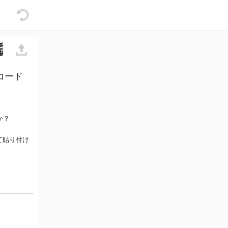
コード
か？
て貼り付け