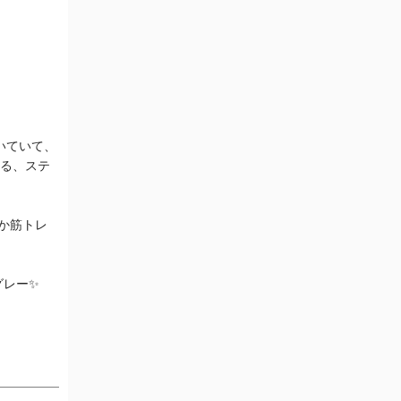
付いていて、
きる、ステ
とか筋トレ
゙レー✨