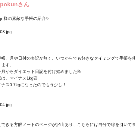
opokun
さん
qr
様の素敵な手帳の紹介✨
帳、月や日付の表記が無く、いつからでも好きなタイミングで手帳を
きます。
月からダイエット日記を付け始めました📝
は、マイナス1kg🐷
ナス0.7kgになったのでもう少し！
できる方眼ノートのページが沢山あり、こちらには自分で線を引いて食