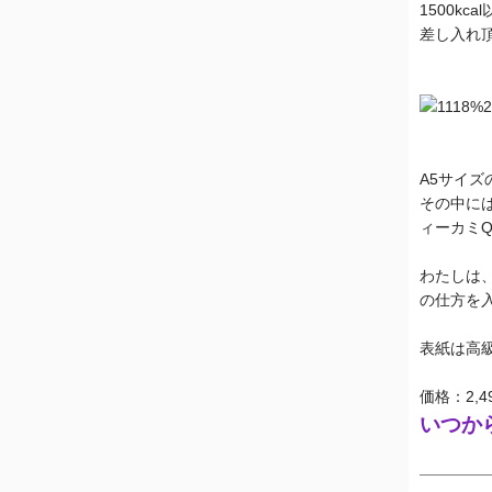
1500kc
差し入れ頂
A5サイス
その中には
ィーカミQ
わたしは、
の仕方を入
表紙は高級
価格：2,4
いつから