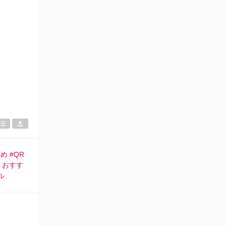
め #QR
 おすす
ル