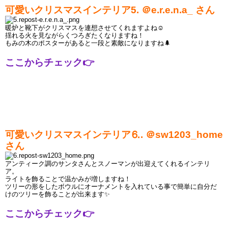
可愛いクリスマスインテリア5. ＠
e.r.e.n.a_
 さん
暖炉と靴下がクリスマスを連想させてくれますよね
☺
揺れる火を見ながらくつろぎたくなりますね！
もみの木のポスターがあると一段と素敵になりますね
🌲
ここからチェック
👉
可愛いクリスマスインテリア⒍. ＠
sw1203_home
さん
アンティーク調のサンタさんとスノ
ー
マンが出迎えてくれるインテリ
ア。
ライトを飾ることで温かみが増しますね！
ツリーの形をしたボウルにオーナメントを入れている事で簡単に自分だ
けのツリーを飾ることが出来ます
✨
ここからチェック👉 