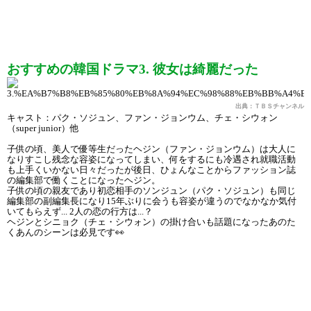
おすすめの韓国ドラマ3. 彼女は綺麗だった
出典：ＴＢＳチャンネル
キャスト：パク・ソジュン、ファン・ジョンウム、チェ・シウォン
（super junior）他
子供の頃、美人で優等生だったヘジン（ファン・ジョンウム）は大人に
なりすこし残念な容姿になってしまい、何をするにも冷遇され就職活動
も上手くいかない日々だったが後日、ひょんなことからファッション誌
の編集部で働くことになったヘジン。
子供の頃の親友であり初恋相手のソンジュン（パク・ソジュン）も同じ
編集部の副編集長になり15年ぶりに会うも容姿が違うのでなかなか気付
いてもらえず... 2人の恋の行方は...？
ヘジンとシニョク（チェ・シウォン）の掛け合いも話題になったあのた
くあんのシーンは必見です
👀