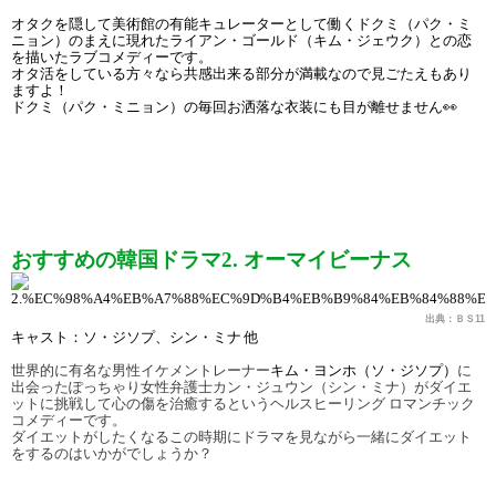
オタクを隠して美術館の有能キュレーターとして働くドクミ（パク・ミ
ニョン）のまえに現れたライアン・ゴールド（キム・ジェウク）との恋
を描いたラブコメディーです。
オタ活をしている方々なら共感出来る部分が満載なので見ごたえもあり
ますよ！
ドクミ（パク・ミニョン）の毎回お洒落な衣装にも目が離せません
👀
おすすめの韓国ドラマ2. オーマイビーナス
出典：ＢＳ11
キャスト：ソ・ジソプ、シン・ミナ 他
世界的に有名な男性イケメントレーナー
キム・ヨンホ（ソ・ジソプ）
に
出会ったぽっちゃり女性弁護士カン・ジュウン（シン・ミナ）がダイエ
ットに挑戦して心の傷を治癒するというヘルスヒーリング ロマンチック
コメディーです。
ダイエットがしたくなるこの時期にドラマを見ながら一緒にダイエット
をするのはいかがでしょうか？