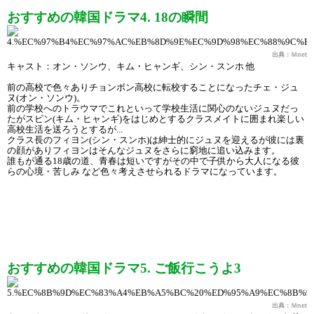
おすすめの韓国ドラマ4. 18の瞬間
出典：Ｍnet
キャスト：オン・ソンウ、キム・ヒャンギ、シン・スンホ 他
前の高校で色々ありチョンボン高校に転校することになったチェ・ジュ
ヌ(オン・ソンウ)。
前の学校へのトラウマでこれといって学校生活に関心のないジュヌだっ
たがスビン(キム・ヒャンギ)をはじめとするクラスメイトに囲まれ楽しい
高校生活を送ろうとするが...
クラス長のフィヨン(シン・スンホ)は紳士的にジュヌを迎えるが彼には裏
の顔がありフィヨンはそんなジュヌをさらに窮地に追い込みます。
誰もが通る18歳の道、青春は短いですがその中で子供から大人になる彼
らの心境・苦しみ など色々考えさせられるドラマになっています。
おすすめの韓国ドラマ5. ご飯行こうよ3
出典：Ｍnet