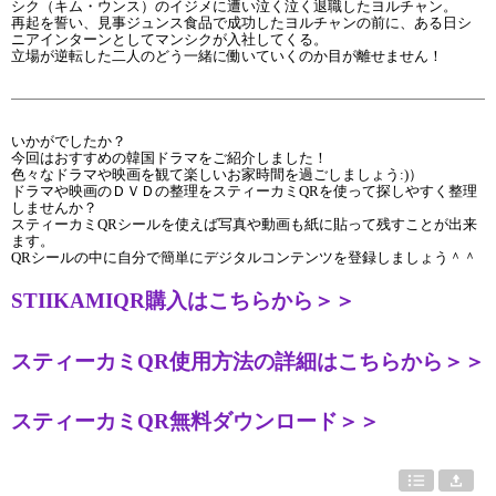
シク（キム・ウンス）のイジメに遭い泣く泣く退職したヨルチャン。
再起を誓い、見事ジュンス食品で成功したヨルチャンの前に、ある日シ
ニアインターンとしてマンシクが入社してくる。
立場が逆転した二人のどう一緒に働いていくのか目が離せません！
いかがでしたか？
今回はおすすめの韓国ドラマをご紹介しました！
色々なドラマや映画を観て楽しいお家時間を過ごしましょう:)）
ドラマや映画のＤＶＤの整理をスティーカミQRを使って探しやすく整理
しませんか？
スティーカミQRシールを使えば写真や動画も紙に貼って残すことが出来
ます。
QRシールの中に自分で簡単にデジタルコンテンツを登録しましょう＾＾
STIIKAMIQR購入はこちらから＞＞
スティーカミQR使用方法の詳細はこちらから＞＞
スティーカミQR無料ダウンロード＞＞