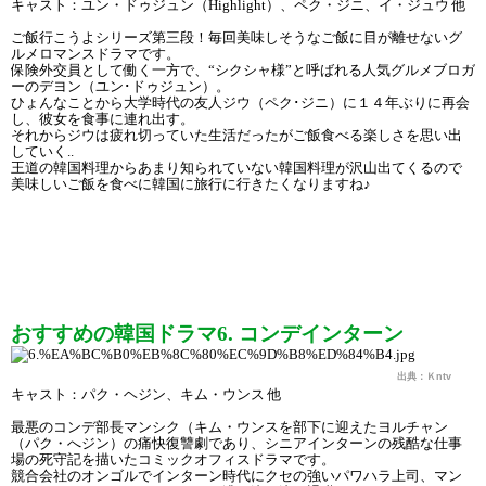
キャスト：ユン・ドゥジュン（Highlight）、ペク・ジニ、イ・ジュウ 他
ご飯行こうよシリーズ第三段！毎回美味しそうなご飯に目が離せないグ
ルメロマンスドラマです。
保険外交員として働く一方で、“シクシャ様”と呼ばれる人気グルメブロガ
ーのデヨン（ユン･ドゥジュン）。
ひょんなことから大学時代の友人ジウ（ペク･ジニ）に１４年ぶりに再会
し、彼女を食事に連れ出す。
それからジウは疲れ切っていた生活だったがご飯食べる楽しさを思い出
していく..
王道の韓国料理からあまり知られていない韓国料理が沢山出てくるので
美味しいご飯を食べに韓国に旅行に行きたくなりますね♪
おすすめの韓国ドラマ6. コンデインターン
出典：Ｋntv
キャスト：パク・ヘジン、キム・ウンス 他
最悪のコンデ部長マンシク（キム・ウンスを部下に迎えたヨルチャン
（パク・へジン）の痛快復讐劇であり、シニアインターンの残酷な仕事
場の死守記を描いたコミックオフィスドラマです。
競合会社のオンゴルでインターン時代にクセの強いパワハラ上司、マン