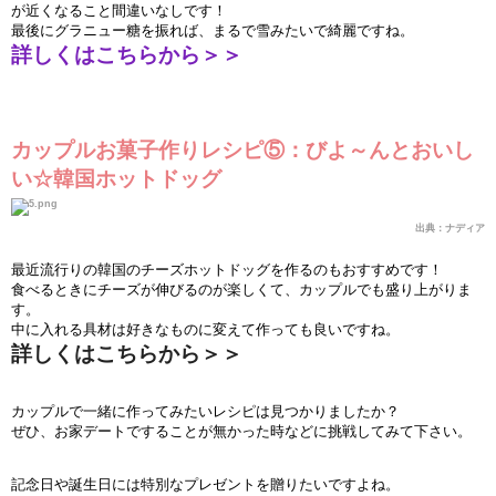
が近くなること間違いなしです！
最後にグラニュ
ー
糖を振れば、まるで雪みたいで綺麗ですね。
詳しくはこちらから＞＞
カップルお菓子作りレシピ⑤：びよ～んとおいし
い☆韓
国
ホットドッグ
出典：ナディア
最近流行りの韓
国
のチ
ー
ズホットドッグを作るのもおすすめです！
食べるときにチ
ー
ズが伸びるのが
楽
しくて、カップルでも盛り上がりま
す。
中に入れる具材は好きなものに
変
えて作っても良いですね。
詳しくはこちらから＞＞
カップルで一
緒
に作ってみたいレシピは見つかりましたか？
ぜひ、お家デ
ー
トですることが無かった時などに挑
戦
してみて下さい。
記念日や誕生日には特別なプレゼントを贈りたいですよね。