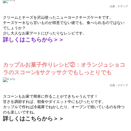
出典：ナディア
クリ
ー
ムとチ
ー
ズを
沢
山使ったニュ
ー
ヨ
ー
クチ
ー
ズケ
ー
キです。
チ
ー
ズケ
ー
キなら甘いものが得意でない彼でも、食べられるのではない
でしょうか？
少し大人なお家デ
ー
トにぴったりなレシピです。
詳しくはこちらから＞＞
カップルお菓子作りレシピ②：オランジュショコ
ラのスコ
ー
ン§サクッサクでもしっとりでも
出典：ナディア
スコ
ー
ンもお家で簡
単
に作ることができちゃうんです！
甘さを調節すれば、朝食やダイエット中にもぴったりです。
カップルで作れば冷
蔵
庫で
ね
かしたり、オ
ー
ブンで
焼
いているのを待つ
のも
楽
しいですね。
詳しくはこちらから＞＞