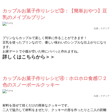
カップルお菓子作りレシピ③：【簡
単
おやつ】豆
乳のメイプルプリン
出典：ナディア
プリンならカップルで
楽しく
簡
単
に作ることができます！
豆乳を使ったプリンなので、優しい味わいのシンプルな仕上がりになり
ます。
お家デ
ー
トで小腹が空いた時にパパっと作れますね。
詳しくはこちらから＞＞
カップルお菓子作りレシピ④：ホロホロ食感♡２
色のスノ
ー
ボ
ー
ルクッキ
ー
出典：ナディア
材料を混ぜて
焼
くだけの簡
単
なクッキ
ー
です。
二人で協力して材料をまぜたり、クッキ
ー
の形を作ったりと二人の距離