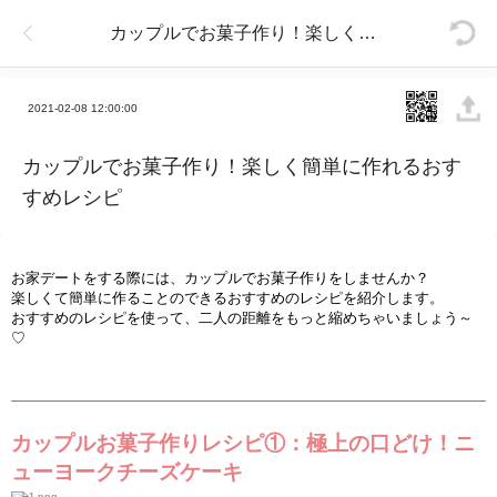
カップルでお菓子作り！楽しく簡単に作れるおすすめレシピ
2021-02-08 12:00:00
カップルでお菓子作り！楽しく簡単に作れるおす
すめレシピ
お家デ
ー
トをする際には、カップルでお菓子作
りをしませんか？
楽
しくて簡
単
に作ることのできるおすすめのレシピを紹介します。
おすすめのレシピを使って、
二人の距離を
もっと縮めちゃいましょう～
♡
カップルお菓子作りレシピ①：極上の口どけ！ニ
ュ
ー
ヨ
ー
クチ
ー
ズケ
ー
キ