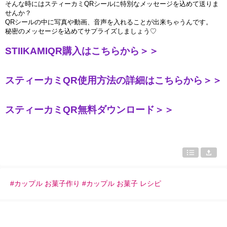
そんな時にはスティ
ー
カミ
QR
シ
ー
ルに特別なメッセ
ー
ジを
込
めて送りま
せんか？
QR
シ
ー
ルの中に
写真
や動
画
、音
声
を入れることが出
来
ちゃうんです。
秘密のメッセ
ー
ジを
込
めてサプライズ
しましょう♡
STIIKAMIQR
購入はこちらから＞＞
スティーカミ
QR
使用方法の詳細はこちらから＞＞
スティーカミ
QR
無料ダウンロード＞＞
#カップル お菓子作り #カップル お菓子 レシピ