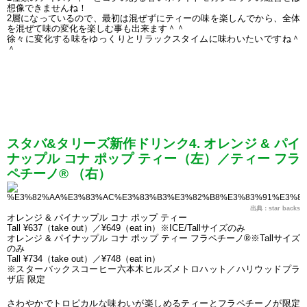
想像できませんね！
2層になっているので、最初は混ぜずにティーの味を楽しんでから、全体
を混ぜて味の変化を楽しむ事も出来ます＾＾
徐々に変化する味をゆっくりとリラックスタイムに味わいたいですね＾
＾
スタバ&タリーズ新作ドリンク4. オレンジ & パイ
ナップル コナ ポップ ティー（左）／ティー フラ
ペチーノ® （右）
出典：star backs
オレンジ & パイナップル コナ ポップ ティー
Tall ¥637（take out）／¥649（eat in）※ICE/Tallサイズのみ
オレンジ & パイナップル コナ ポップ ティー フラペチーノ®※Tallサイズ
のみ
Tall ¥734（take out）／¥748（eat in）
※スターバックスコーヒー六本木ヒルズメトロハット／ハリウッドプラ
ザ店 限定
さわやかでトロピカルな味わいが楽しめるティーとフラペチーノが限定