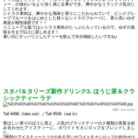
ィー、の味わいをより深く感じる事ができ、爽やかなリラックス気分に
してくれます。
シトラス果肉は、爽やかな風味と香りにこだわられていて、ピンクグレ
ープフルーツをはじめとした様々なシトラスフルーツに、香り高いゆず
果皮が相性抜群です＾＾
リニューアル版ではシトラス果肉がたっぷり入っているので、ゆずの風
味を今まで以上に楽しめます！
暑い日にサッパリとしたティーを飲んで水分補給したいですね♪
スタバ＆タリーズ新作ドリンク3. ほうじ茶＆クラ
シックティー ラテ
出典：star backs
Tall ¥496（take out）／Tall ¥506（eat in）
香ばしい香りのほうじ茶と、人気のブラックティーの２種類の茶葉を組
み合わせたアイスティーに、ホワイトモカシロップをブレンドしまし
た。
2種類のアイスティーとコクのある甘いホワイトモカシロップの組合せは