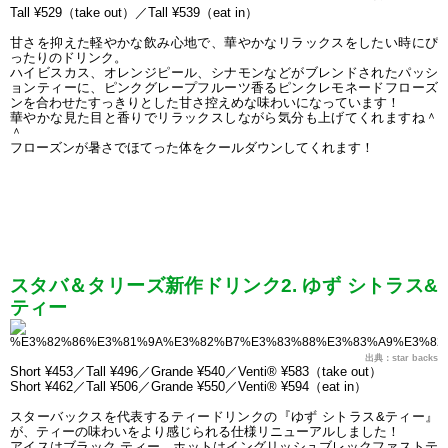
Tall ¥529（take out）／Tall ¥539（eat in）
甘さを抑えた軽やかな飲み心地で、華やかなリラックスをしたい時にぴ
ったりのドリンク。
ハイビスカス、オレンジピール、シナモンなどがブレンドされたパッシ
ョンティーに、ピンクグレープフルーツ香るピンクレモネードフローズ
ンを合わせたすっきりとした甘さ控えめな味わいになっています！
華やかな見た目と香りでリラックスしながら気分も上げてくれますね＾
＾
フローズンが暑さでほてった体をクールダウンしてくれます！
スタバ＆タリーズ新作ドリンク2. ゆず シトラス&
ティー
出典：star backs
Short ¥453／Tall ¥496／Grande ¥540／Venti® ¥583（take out）
Short ¥462／Tall ¥506／Grande ¥550／Venti® ¥594（eat in）
スターバックスを代表するティードリンクの『ゆず シトラス&ティー』
が、ティーの味わいをより感じられる仕様リニューアルしました！
アイスはブラック ティー、ホットはイングリッシュブレックファストテ