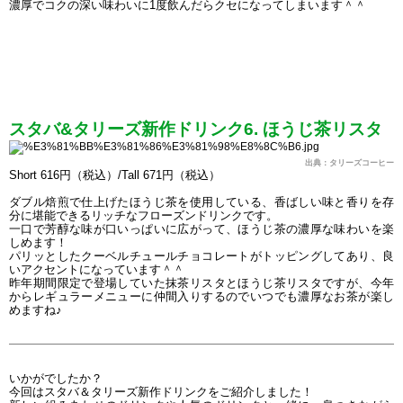
濃厚でコクの深い味わいに1度飲んだらクセになってしまいます＾＾
スタバ&タリーズ新作ドリンク6. ほうじ茶リスタ
出典：タリーズコーヒー
Short 616円（税込）/Tall 671円（税込）
ダブル焙煎で仕上げたほうじ茶を使用している、香ばしい味と香りを存
分に堪能できるリッチなフローズンドリンクです。
一口で芳醇な味が口いっぱいに広がって、ほうじ茶の濃厚な味わいを楽
しめます！
パリッとしたクーベルチュールチョコレートがトッピングしてあり、良
いアクセントになっています＾＾
昨年期間限定で登場していた抹茶リスタとほうじ茶リスタですが、今年
からレギュラーメニューに仲間入りするのでいつでも濃厚なお茶が楽し
めますね♪
いかがでしたか？
今回はスタバ＆タリーズ新作ドリンクをご紹介しました！