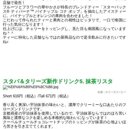
店舗で発売！
フルーツとフラワーの華やかさが特長のブレンドティー「スターバック
ス® ティバーナ™ パイナップル コナ ポップ」を抽出したアイスティー
に、パイナップルとオレンジの果肉を合わせました！
こだわって作られたティーと果肉との相性はピッタリで、一口で南国に
行った気分になります！
仕上げには、チェリーをトッピングし、見た目も南国風になっています
ね＾＾
ティーに特化した店舗ならではの新商品なので是非飲みに行きたいです
ね♪
スタバ＆タリーズ新作ドリンク5. 抹茶リスタ
出典
：タリーズコーヒー
Short 616円（税込）/Tall 671円（税込）
香り高く奥深い宇治抹茶の味わいと、濃厚でクリーミーな口あたりのフ
ローズンドリンクです。
京都府産の宇治抹茶を使用しているので、宇治抹茶ならではのほろ苦い
風味と濃厚なコクを楽しめる本格的な味わいになっています！
クーベルチュールチョコレートチップのトッピングが抹茶の心地よいほ
ろ苦さを引き立ててくれます。