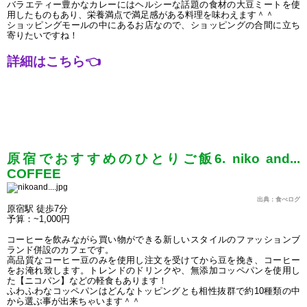
バラエティー豊かなカレーにはヘルシーな話題の食材の大豆ミートを使
用したものもあり、栄養満点で満足感がある料理を味わえます＾＾
ショッピングモールの中にあるお店なので、ショッピングの合間に立ち
寄りたいですね！
詳細はこちら
👈
原宿でおすすめのひとりご飯6. niko and... 
COFFEE
出典：食べログ
原宿駅 徒歩7分
予算：~1,000円
コーヒーを飲みながら買い物ができる新しいスタイルのファッションブ
ランド併設のカフェです。
高品質なコーヒー豆のみを使用し注文を受けてから豆を挽き、コーヒー
をお淹れ致します。トレンドのドリンクや、無添加コッペパンを使用し
た【ニコパン】などの軽食もあります！
ふわふわなコッペパンはどんなトッピングとも相性抜群で約10種類の中
から選ぶ事が出来ちゃいます＾＾