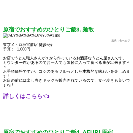
原宿でおすすめのひとりご飯3. 麺散
出典：食べログ
東京メトロ神宮前駅 徒歩5分
予算：~1,000円
お店でうどん職人さんが１から作っているお洒落なうどん屋さんです。
カウンター席があるのでお一人でも気軽に入って食べる事が出来ます＾
＾
お手頃価格ですが、コシのあるツルっとした本格的な味わいを楽しめま
す！
お店の前には出し巻きドッグも販売されているので、食べ歩きも良いで
すね！
詳しくはこちら
👈
原宿でおすすめのひとりご飯4. AFURI 原宿