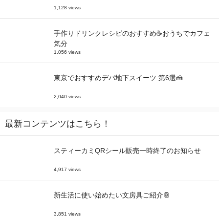
1,128 views
手作りドリンクレシピのおすすめ☕おうちでカフェ
気分
1,056 views
東京でおすすめデパ地下スイーツ 第6選🍰
2,040 views
最新コンテンツはこちら！
スティーカミQRシール販売一時終了のお知らせ
4,917 views
新生活に使い始めたい文房具ご紹介📔
3,851 views