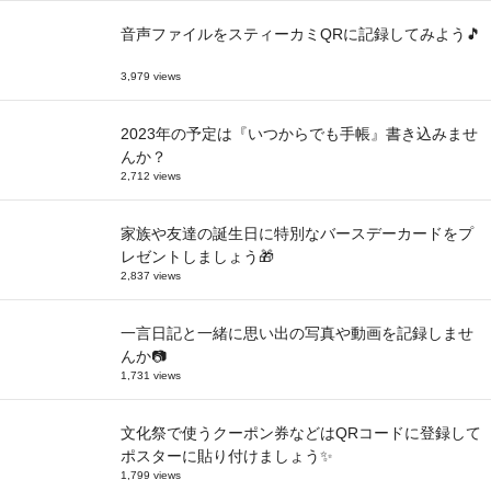
音声ファイルをスティーカミQRに記録してみよう🎵
3,979 views
2023年の予定は『いつからでも手帳』書き込みませ
んか？
2,712 views
家族や友達の誕生日に特別なバースデーカードをプ
レゼントしましょう🎁
2,837 views
一言日記と一緒に思い出の写真や動画を記録しませ
んか📷
1,731 views
文化祭で使うクーポン券などはQRコードに登録して
ポスターに貼り付けましょう✨
1,799 views