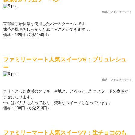
出典：ファミリーマート
京都産宇治抹茶を使用したバ
ー
ムク
ー
ヘンです。
抹茶の風味をしっかりと感じることができますよ。
価
格：
139
円（
税込
150
円）
ファミリ
ー
マ
ー
ト人
気
スイ
ー
ツ
6
：ブリュレシュ
ー
出典：ファミリーマート
カリッとした食感のクッキ
ー
生地と、とろっとしたカスタ
ー
ドの食感が
クセになります。
中にはバナナも入っており、贅
沢
なスイ
ー
ツとなっています。
価
格：
198
円（
税込
213
円）
ファミリ
ー
マ
ー
ト人
気
スイ
ー
ツ
7
：生チョコのも