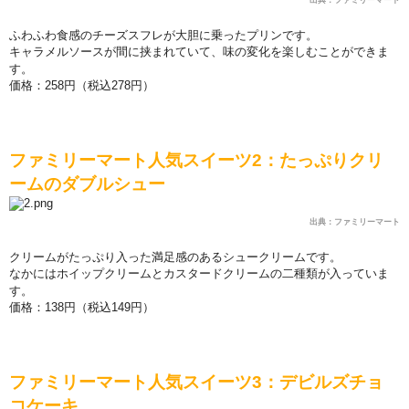
出典：ファミリーマート
ふわふわ食感のチ
ー
ズスフレが大胆に
乗
ったプリンです。
キャラメルソ
ー
スが間に
挟
まれていて、味の
変
化を
楽
しむことができま
す。
価
格：
258
円（
税込
278
円）
ファミリ
ー
マ
ー
ト人
気
スイ
ー
ツ
2
：たっぷりクリ
ー
ムのダブルシュ
ー
出典：ファミリーマート
クリ
ー
ムがたっぷり入った
満
足感のあるシュ
ー
クリ
ー
ムです。
なかにはホイップクリ
ー
ムとカスタ
ー
ドクリ
ー
ムの二種類が入っていま
す。
価
格：
138
円（
税込
149
円）
ファミリ
ー
マ
ー
ト人
気
スイ
ー
ツ
3
：デビルズチョ
コケ
ー
キ