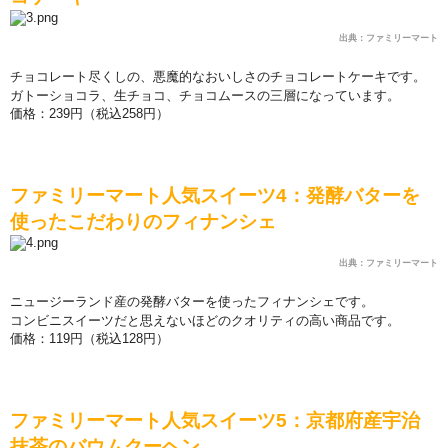
出典：ファミリーマート
チョコレ
ー
ト
尽
くしの、
悪
魔的なおいしさのチョコレ
ー
トケ
ー
キです。
ガト
ー
ショコラ、生チョコ、チョコム
ー
スの三層になっています。
価
格：
239
円（
税込
258
円）
ファミリ
ー
マ
ー
ト人
気
スイ
ー
ツ
4
：
発
酵バタ
ー
を
使ったこだわりのフィナンシェ
出典：ファミリーマート
ニュ
ー
ジ
ー
ランド産の
発
酵バタ
ー
を使ったフィナンシェです。
コンビニスイ
ー
ツだと思えないほどのクオリティの高い商品です。
価
格：
119
円（
税込
128
円）
ファミリ
ー
マ
ー
ト人
気
スイ
ー
ツ
5
：京都府産宇治
抹茶のバウムク
ー
ヘン