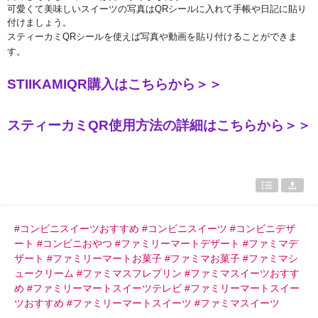
可愛くて美味しいスイ
ー
ツの
写真
は
QR
シ
ー
ルに入れて手帳や日記に貼り
付けましょう。
スティ
ー
カミ
QR
シ
ー
ルを使えば
写真
や動
画
を貼り付けることができま
す。
STIIKAMIQR
購入はこちらから＞＞
スティーカミ
QR
使用方法の詳細はこちらから＞＞
#コンビニスイーツおすすめ #コンビニスイーツ #コンビニデザ
ート #コンビニおやつ #ファミリーマートデザート #ファミマデ
ザート #ファミリーマートお菓子 #ファミマお菓子 #ファミマシ
ュークリーム #ファミマスフレプリン #ファミマスイーツおすす
め #ファミリーマートスイーツテレビ #ファミリーマートスイー
ツおすすめ #ファミリーマートスイーツ #ファミマスイーツ