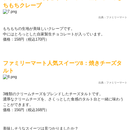
ちもちクレ
ー
プ
出典：ファミリーマート
もちもちの生地が美味しいクレ
ー
プです。
中にはとろっとした自家製生チョコレ
ー
トが入っています。
価
格：
158
円（
税込
170
円）
ファミリ
ー
マ
ー
ト人
気
スイ
ー
ツ
8
：
焼
きチ
ー
ズタ
ルト
出典：ファミリーマート
3
種類のクリ
ー
ムチ
ー
ズをブレンドしたチ
ー
ズタルトです。
濃厚なクリ
ー
ムチ
ー
ズを、さくっとした食感のタルト台と一
緒
に味わう
ことができます。
価
格：
156
円（
税込
168
円）
美味しそうなスイ
ー
ツは見つかりましたか？