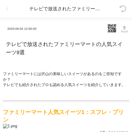
テレビで放送されたファミリーマートの人気スイーツ9選
2020-06-04 12:00:00
テレビで放送されたファミリーマートの人気スイ
ーツ9選
ファミリ
ー
マ
ー
トには
沢
山の美味しいスイ
ー
ツがあるのをご存知です
か？
テレビでも紹介されたプロも認める人
気
スイ
ー
ツを紹介していきます。
ファミリ
ー
マ
ー
ト人
気
スイ
ー
ツ
1
：スフレ
・
プリ
ン