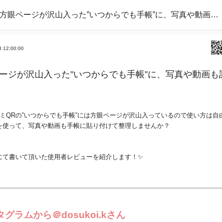
方眼ページが沢山入った”いつからでも手帳”に、写真や動画も記録しよう♡
8 12:00:00
ージが沢山入った”いつからでも手帳”に、写真や動画も
ミQRの”いつからでも手帳”には方眼ページが沢山入っているので使い方は自
を使って、写真や動画も手帳に貼り付けて整理しませんか？
gramにて書いて頂いた使用者レビューを紹介します！✨
タ
グ
ラ
ム
か
ら＠
dosukoi.k
さん