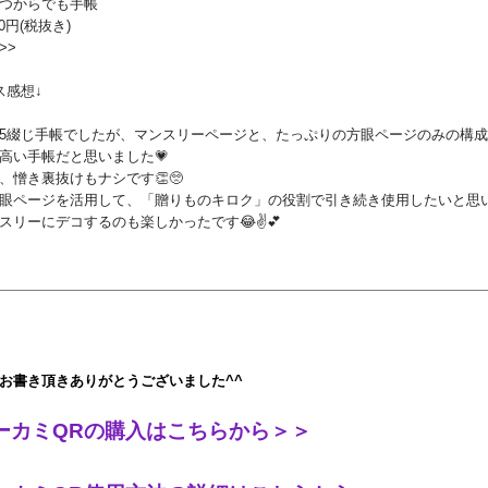
つからでも手帳
90円(税抜き)
>>
ス感想↓
5綴じ手帳でしたが、マンスリーページと、たっぷりの方眼ページのみの構
高い手帳だと思いました💗
、憎き裏抜けもナシです👏🥺
眼ページを活用して、「贈りものキロク」の役割で引き続き使用したいと思い
スリーにデコするのも楽しかったです😂✌️💕
お書き頂きありがとうございました^^
ーカミQRの購入はこちらから＞＞