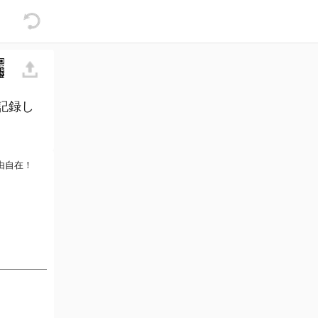
記録し
由自在！