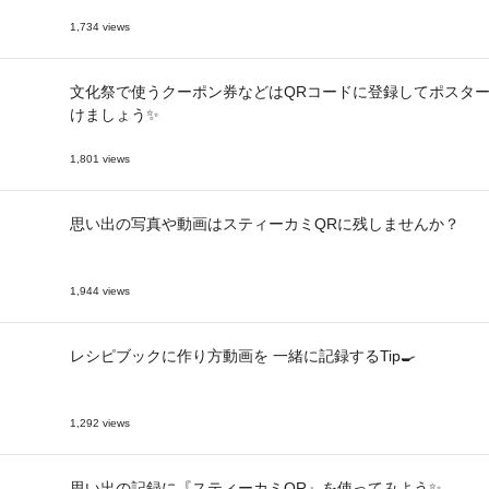
1,734 views
文化祭で使うクーポン券などはQRコードに登録してポスタ
けましょう✨
1,801 views
思い出の写真や動画はスティーカミQRに残しませんか？
1,944 views
レシピブックに作り方動画を 一緒に記録するTip🍳
1,292 views
思い出の記録に『スティーカミQR』を使ってみよう✨