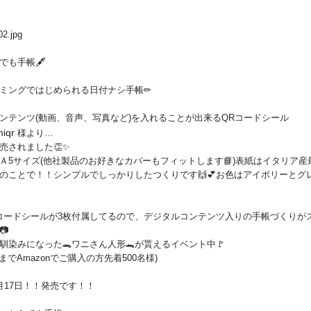
らでも手帳🖋
ミングではじめられる日付ナシ手帳✏
ンテンツ(動画、音声、写真など)を入れることが出来るQRコードシール
miqr
様より…
売されました👏✨
Ａ5サイズ(他社製品のお好きなカバーもフィットします📘)表紙はイタリア産
のことで！！シンプルでしっかりしたつくりです🙌💕お色はアイボリーとグ
コードシールが3枚付属してるので、デジタルコンテンツ入りの手帳づくりが
📷
馴染みになった🐊ワニさん人形🐊が貰えるイベント中🚩
日までAmazonでご購入の方先着500名様)
月17日！！発売です！！