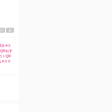
法 #ス
ミQRおす
カミQR
 #ステ