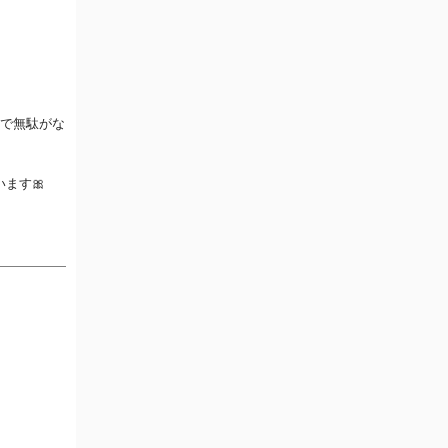
成で無駄がな
ます🎀