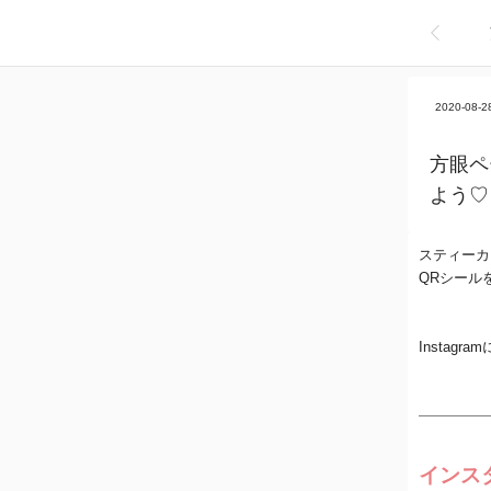
2020-08-2
方眼ペ
よう♡
スティーカ
QRシール
Insta
イン
ス