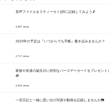
音声ファイルをスティーカミQRに記録してみよう🎵
3,987 views
2023年の予定は『いつからでも手帳』書き込みませんか？
2,717 views
家族や友達の誕生日に特別なバースデーカードをプレゼント
🎁
2,842 views
一言日記と一緒に思い出の写真や動画を記録しませんか📷