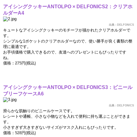
アイシングクッキ
ー
ANTOLPO × DELFONICS2
：クリアホ
ルダ
ー
A4
出典：
DELFONICS
キュ
ー
トなアイシングクッキ
ー
のモチ
ー
フが描かれたクリアホルダ
ー
で
す。
シンプルな
1
ポケットのクリアホルダ
ー
なので、使い勝手が良く書類の整
理に最適です。
お手頃
価
格で購入できるので、友達へのプレゼントにもぴったりです
ね。
価
格：
275
円
(
税込
)
アイシングクッキ
ー
ANTOLPO × DELFONICS3
：ビニ
ー
ル
ブリ
ー
フケ
ー
ス
A6
出典：
DELFONICS
滑らかな肌
触
りのビニ
ー
ルケ
ー
スです。
レシ
ー
トや通帳、小さな小物などを入れて便利に持ち運ぶことができま
す。
小さすぎず大きすぎないサイズがマスク入れにもぴったりです。
価
格：
528
円
(
税込
)