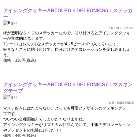
アイシングクッキ
ー
ANTOLPO × DELFONICS6
：ステッカ
ー
出典：
DELFONICS
縁
が透明なタイプのステッカ
ー
なので、貼り付けるとアイシングクッキ
ー
が立体的に見えます。
1
シ
ー
トには小ぶりなステッカ
ー
が
4
～
5
ピ
ー
スずつ入っています。
好きなところに貼り付けて、自分だけのデコレ
ー
ションを
楽
しみましょ
う。
価
格：
330
円
(
税込
)
アイシングクッキ
ー
ANTOLPO × DELFONICS7
：マスキン
グテ
ー
プ
出典：
DELFONICS
マステ好きにはたまらない、とっても可愛いデザインのマスキングテ
ー
プです。
ついつい全種類揃えてしまいたくなりますね。
アイシングクッキ
ー
がリズミカルに並んでいて、手帳のデコレ
ー
ション
やプレゼントの包装にぴったり！
価
格：
440
円
(
税込
)