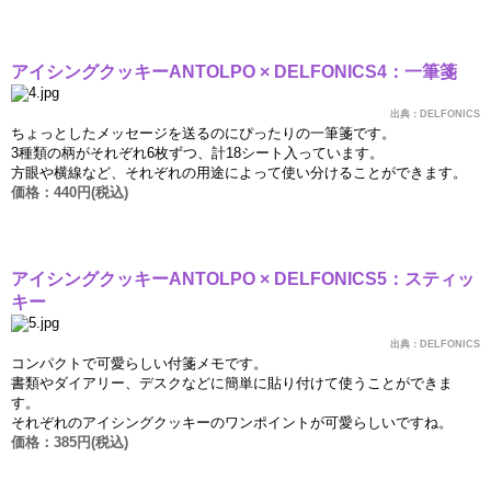
アイシングクッキ
ー
ANTOLPO × DELFONICS4
：一筆箋
出典：
DELFONICS
ちょっとしたメッセ
ー
ジを送るのにぴったりの一筆箋です。
3
種類の柄がそれぞれ
6
枚ずつ、計
18
シ
ー
ト入っています。
方眼や
横
線など、それぞれの用途によって使い分けることができます。
価
格：
440
円
(
税込
)
アイシングクッキ
ー
ANTOLPO × DELFONICS5
：スティッ
キ
ー
出典：
DELFONICS
コンパクトで可愛らしい付箋メモです。
書類やダイアリ
ー
、デスクなどに簡
単
に貼り付けて使うことができま
す。
それぞれのアイシングクッキ
ー
のワンポイントが可愛らしいですね。
価
格：
385
円
(
税込
)