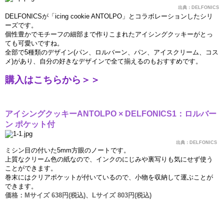
出典：
DELFONICS
DELFONICS
が「
icing cookie ANTOLPO
」とコラボレ
ー
ションしたシリ
ー
ズです。
個性豊かでモチ
ー
フの細部まで作りこまれたアイシングクッキ
ー
がとっ
ても可愛いですね。
全部で
5
種類のデザイン
(
パン、ロルバ
ー
ン、パン、アイスクリ
ー
ム、コス
メ
)
があり、自分の好きなデザインで全て揃えるのもおすすめです。
購入はこちらから＞＞
アイシングクッキ
ー
ANTOLPO × DELFONICS1
：ロルバ
ー
ン
ポケット付
出典：
DELFONICS
ミシン目の付いた
5mm
方眼のノ
ー
トです。
上質なクリ
ー
ム色の紙なので、インクのにじみや裏
写
りも
気
にせず使う
ことができます。
巻
末にはクリアポケットが付いているので、小物を
収
納して運ぶことが
できます。
価
格：
M
サイズ
638
円
(
税込
)
、
L
サイズ
803
円
(
税込
)