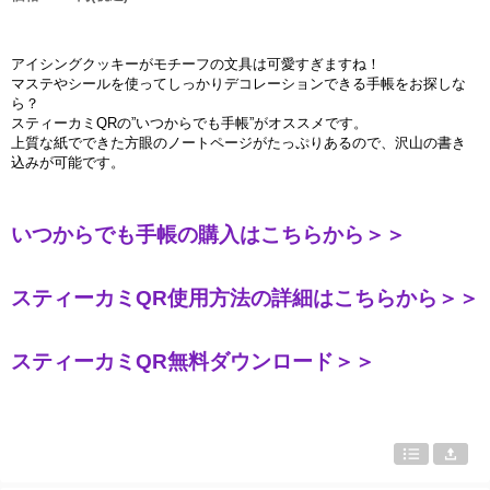
アイシングクッキ
ー
がモチ
ー
フの文具は可愛すぎますね！
マステやシ
ー
ルを使ってしっかりデコレ
ー
ションできる手帳をお探しな
ら？
スティ
ー
カミ
QR
の
”
いつからでも手帳
”
がオススメです。
上質な紙でできた方眼のノ
ー
トペ
ー
ジがたっぷりあるので、
沢
山の書き
込
み
が可能です。
いつからでも手帳の購入はこちらから＞＞
スティーカミ
QR
使用方法の詳細はこちらから＞＞
スティーカミ
QR
無料ダウンロード＞＞