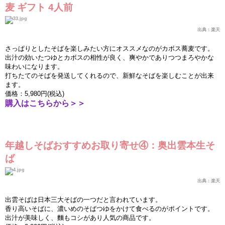
麦
ギフト
4
人前
出典：
楽
天
さっぱりとしたそばを
楽
しみたい方にオススメなのがカボス蕎
麦
です。
出汁の
効
いたつゆとカボスの相性が良く、爽やかでありつつまろやかな
味わいになります。
打ちたてのそばを
発
送してくれるので、新鮮なそばを
楽
しむことが出
来
ます。
価
格：
5,980
円
(
税込
)
購入はこちらから＞＞
年越しそばおすすめお取り寄せ④：
奥
出雲本生そ
ば
出典：
楽
天
出雲そばは日本三大そばの一つだと言われています。
香り高いそばに、濃いめのそばつゆをかけて食べるのがポイントです。
出汁が美味しく、麵もコシがあり人
気
の商品です。