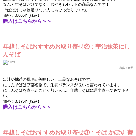
なんと生そばだけでなく、おやきもセットの商品なんです！
そばだけじゃ物足りない人にもぴったりですね。
価
格：
3,866
円
(
税込
)
購入はこちらから＞＞
年越しそばおすすめお取り寄せ②：宇治抹茶にし
んそば
出典：
楽
天
出汁や抹茶の風味が美味しい、上品なおそばです。
にしんそばは京都名物で、
栄
養バランスが良いと言われています。
にしんそばを食べたことが無い人は、年越しそばに是非食べてみて下さ
い。
価
格：
3,175
円
(
税込
)
購入はこちらから＞＞
年越しそばおすすめお取り寄せ③：そば
かぼす
蕎