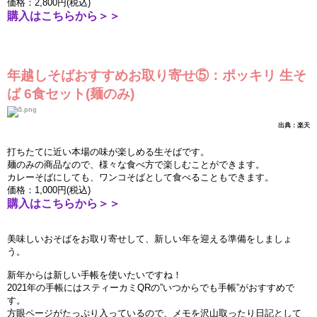
価
格：
2,800
円
(
税込
)
購入はこちらから＞＞
年越しそばおすすめお取り寄せ⑤：ポッキリ
生そ
ば
6
食セット
(
麺
のみ
)
出典：
楽
天
打ちたてに近い本場の味が
楽
しめる生そばです。
麺
のみの商品なので、
様々
な食べ方で
楽
しむことができます。
カレ
ー
そばにしても、ワンコそばとして食べることもできます。
価
格：
1,000
円
(
税込
)
購入はこちらから＞＞
美味しいおそばをお取り寄せして、新しい年を迎える準備をしましょ
う。
新年からは新しい手帳を使いたいですね！
2021
年の手帳にはスティ
ー
カミ
QR
の
”
いつからでも手帳
”
がおすすめで
す。
方眼ペ
ー
ジがたっぷり入っているので、メモを
沢
山取ったり日記として