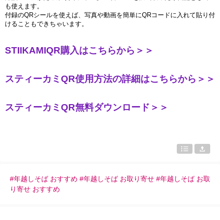
も使えます。
付
録
の
QR
シ
ー
ルを使えば、
写真
や動
画
を簡
単
に
QR
コ
ー
ドに入れて貼り付
けることもでき
ちゃいます。
STIIKAMIQR
購入はこちらから＞＞
スティーカミ
QR
使用方法の詳細はこちらから＞＞
スティーカミ
QR
無料ダウンロード＞＞
#年越しそば おすすめ #年越しそば お取り寄せ #年越しそば お取
り寄せ おすすめ