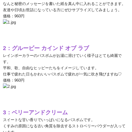
なんと秘密のメッセージを書いた紙を真ん中に入れることができます。
友達や日頃お世話になっている方にぜひサプライズしてみましょう。
価格：
960
円
2
：グルービー
カインド
オブ
ラブ
レインボーカラーのバスボムがお湯に溶けていく様子はとても綺麗で
す。
平和、歌、自由なヒッピーたちをイメージしています。
仕事で疲れた日もかわいいバスボムで疲れが一気に吹き飛びますね♡
価格：
960
円
3
：ベリーアンドクリーム
スイートな甘い香りでいっぱいになるバスボムです。
くすみの原因になる古い角質を除去するストロベリーパウダーが入って